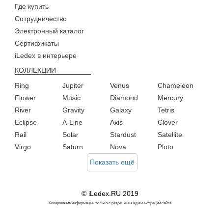
Где купить
Сотрудничество
Электронный каталог
Сертификаты
iLedex в интерьере
КОЛЛЕКЦИИ
Ring
Jupiter
Venus
Chameleon
Flower
Music
Diamond
Mercury
River
Gravity
Galaxy
Tetris
Eclipse
A-Line
Axis
Clover
Rail
Solar
Stardust
Satellite
Virgo
Saturn
Nova
Pluto
Показать ещё
© iLedex.RU 2019
Копирование информации только с разрешения администрации сайта