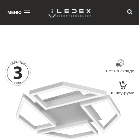
1
МЕНЮ
Главная
/ Потолочная люстра iLedex Stellar 8302-720x720-X-T WH
нет на складе
в шоу-руме