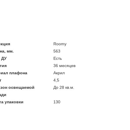
екция
Roomy
а, мм.
563
 ДУ
Есть
тия
36 месяцев
риал плафона
Акрил
г
4,5
азон освещаемой
До 28 кв.м.
ади
а упаковки
130