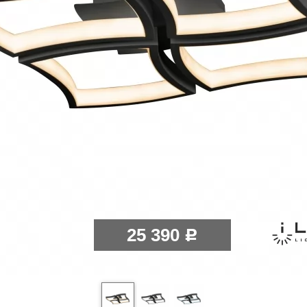
25 390
Р