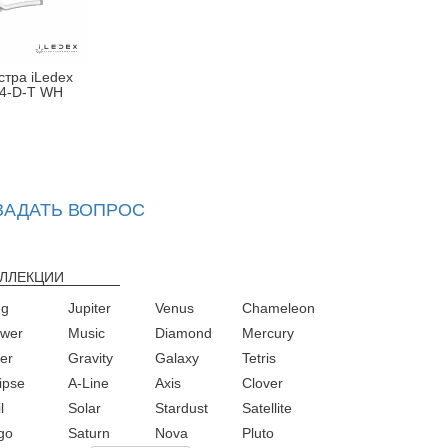
тра iLedex
4-D-T WH
ЗАДАТЬ ВОПРОС
ЛЛЕКЦИИ
ng
Jupiter
Venus
Chameleon
ower
Music
Diamond
Mercury
ver
Gravity
Galaxy
Tetris
ipse
A-Line
Axis
Clover
l
Solar
Stardust
Satellite
rgo
Saturn
Nova
Pluto