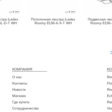
тра iLedex
Потолочная люстра iLedex
Подвесная люс
4L-D-T WH
Roomy 8196-6-X-T WH
Roomy 8196-
КОМПАНИЯ
КО
О нас
Ri
Контакты
Fl
Новости
Ri
Магазин
Ecl
Где купить
Rai
Сотрудничество
Vi