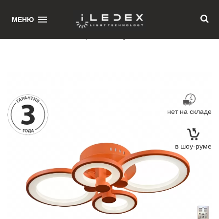
1
МЕНЮ
Главная
/ Потолочная люстра iLedex Ring A001/4 ORANGE
нет на складе
в шоу-руме