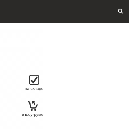
на складе
в шоу-руме