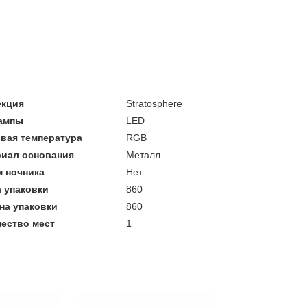
екция
Stratosphere
лампы
LED
вая температура
RGB
риал основания
Металл
 ночника
Нет
 упаковки
860
на упаковки
860
ество мест
1