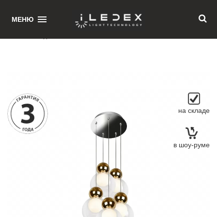
1
МЕНЮ
Главная
/ Подвесной светильник iLedex Blossom C4476-5R GL
на складе
в шоу-руме