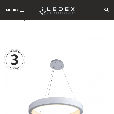
1
МЕНЮ
Главная
/ Подвесная люстра iLedex Elips 9023P-B-40