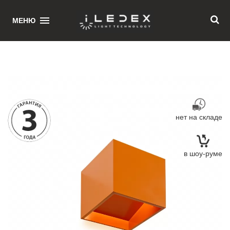
1
МЕНЮ
Главная
/ Настенный светильник iLedex Dice ZD8086L-6W OR
нет на складе
в шоу-руме