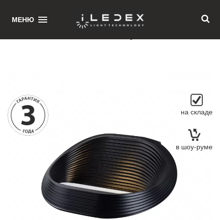
1
МЕНЮ
Главная
/ Настенный светильник iLedex Virgo ZD8008-13W BK
на складе
в шоу-руме