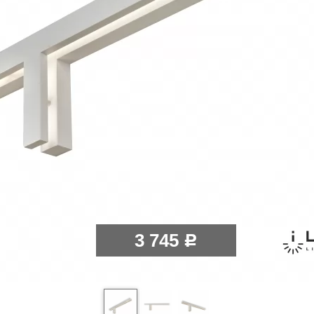
3 745
Р