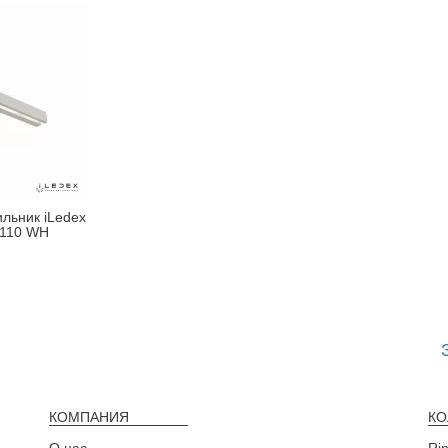
льник iLedex
0110 WH
КОМПАНИЯ
КО