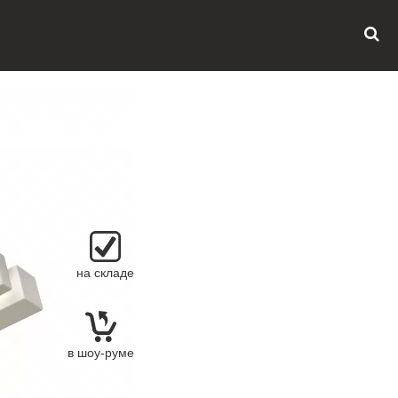
на складе
в шоу-руме