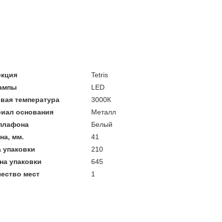
екция
Tetris
лампы
LED
вая температура
3000К
риал основания
Металл
 плафона
Белый
на, мм.
41
 упаковки
210
на упаковки
645
ество мест
1