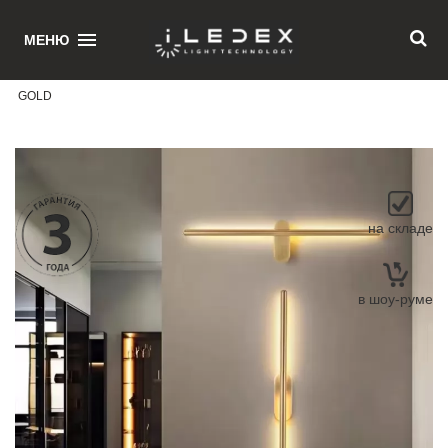
1
МЕНЮ
Главная
/ Настенный светильник iLedex ROYAL 6007W/S - 8W - 3000K
GOLD
на складе
в шоу-руме